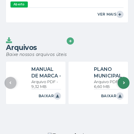
Aberto
VER MAIS
VER MAIS
Arquivos
Baixe nossos arquivos úteis
MANUAL
PLANO
DE MARCA -
MUNICIPAL
PDF
PDF
PREFEITUR
DE GESTÃO
9,32 MB
6,60 MB
A DE
INTEGRAD
GETULINA
A DE
BAIXAR
BAIXAR
RESÍDUOS
SÓLIDOS
DE
GETULINA
/SP