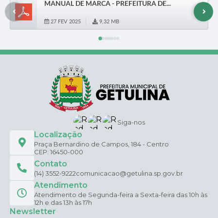
MANUAL DE MARCA - PREFEITURA DE...
Transparência
Contato
27 FEV 2025
9,32 MB
Newslatter
Newsletter
Telefones Úteis
Telefones Úteis
Serviços Online
SIC
DEUR/WEB
Siga-nos
Localização
Praça Bernardino de Campos, 184 - Centro
CEP: 16450-000
Contato
(14) 3552-9222
comunicacao@getulina.sp.gov.br
Atendimento
Atendimento de Segunda-feira a Sexta-feira das 10h às
12h e das 13h às 17h
Newsletter