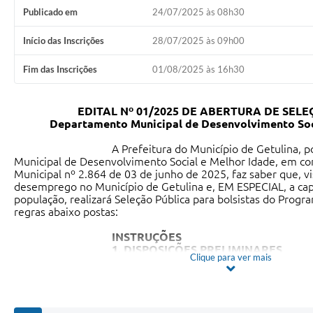
Publicado em
24/07/2025 às 08h30
Início das Inscrições
28/07/2025 às 09h00
Fim das Inscrições
01/08/2025 às 16h30
EDITAL Nº 01/2025 DE ABERTURA DE SEL
Departamento Municipal de Desenvolvimento Soc
A Prefeitura do Município de Getulina, por m
Municipal de Desenvolvimento Social e Melhor Idade, em c
Municipal nº 2.864 de 03 de junho de 2025, faz saber que, 
desemprego no Município de Getulina e, EM ESPECIAL, a capa
população, realizará Seleção Pública para bolsistas do Progr
regras abaixo postas:
INSTRUÇÕES
1. DISPOSIÇÕES PRELIMINARES
Clique para ver mais
1.1. O processo seletivo para o Programa Sorr
concessão de bolsas, pelo prazo 01 (um) ano, podendo ser p
período, a critério da Coordenação do Programa e mediante
do Poder Executivo e dos responsáveis pelos setores em qu