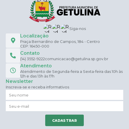
talentconcursos@gmail.com ou através do telefone (16)
99749-9077, de segunda a sexta feira, das 09h às 18h.
Siga-nos
Localização
Praça Bernardino de Campos, 184 - Centro
CEP: 16450-000
Contato
(14) 3552-9222
comunicacao@getulina.sp.gov.br
Atendimento
Atendimento de Segunda-feira a Sexta-feira das 10h às
12h e das 13h às 17h
Newsletter
Inscreva-se e receba informativos
CADASTRAR