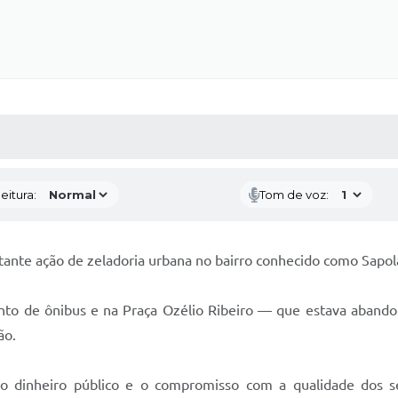
 MÍDIAS
RECEBA NOTÍCIAS
eitura:
Tom de voz:
tante ação de zeladoria urbana no bairro conhecido como Sapol
ponto de ônibus e na Praça Ozélio Ribeiro — que estava aband
ão.
ao dinheiro público e o compromisso com a qualidade dos se