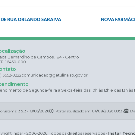
A DE RUA ORLANDO SARAIVA
NOVA FARMÁCI
ocalização
aça Bernardino de Campos, 184 - Centro
P: 16450-000
ontato
4) 3552-9222
comunicacao@getulina.sp.gov.br
tendimento
endimento de Segunda-feira a Sexta-feira das 10h às 12h e das 13h às 
do Sistema:
3.5.3 - 19/06/2026
Portal atualizado em:
04/08/2026 09:32
Da
right Instar - 2006-2026. Todos os direitos reservados -
Instar Tecn