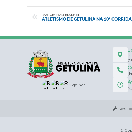
NOTÍCIA MAIS RECENTE
ATLETISMO DE GETULINA NA 10ª CORRID
L
Pr
CE
C
(1
A
Siga-nos
At
Versão 
© Copy