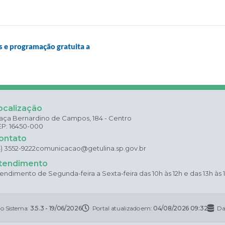
s e programação gratuita a
ocalização
aça Bernardino de Campos, 184 - Centro
P: 16450-000
ontato
4) 3552-9222
comunicacao@getulina.sp.gov.br
tendimento
endimento de Segunda-feira a Sexta-feira das 10h às 12h e das 13h às 
do Sistema:
3.5.3 - 19/06/2026
Portal atualizado em:
04/08/2026 09:32
Da