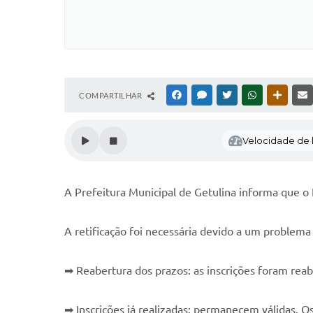
COMPARTILHAR
FACEBOOK
MESSENGER
TWITTER
WHATSAPP
OUTRAS
Velocidade de l
A Prefeitura Municipal de Getulina informa que o 
A retificação foi necessária devido a um problema t
➡ Reabertura dos prazos: as inscrições foram reab
➡ Inscrições já realizadas: permanecem válidas. O