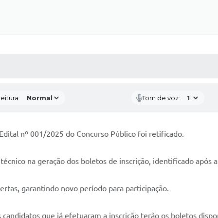
 MÍDIAS
RECEBA NOTÍCIAS
eitura:
Tom de voz:
Edital nº 001/2025 do Concurso Público foi retificado.
écnico na geração dos boletos de inscrição, identificado após a 
ertas, garantindo novo período para participação.
s candidatos que já efetuaram a inscrição terão os boletos disp