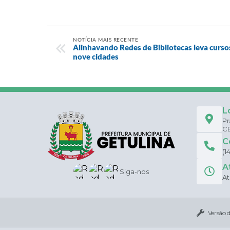
NOTÍCIA MAIS RECENTE
Alinhavando Redes de Bibliotecas leva curso
nove cidades
L
Pr
CE
C
(1
A
Siga-nos
At
Versão 