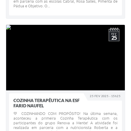
em parceria com as escolas Cabral, Rosa Salles, Pimenta de
Pádua e Objetivo. O...
FEV
25
25 FEV 2025 - 15h25
COZINHA TERAPÊUTICA NA ESF
FARID NAUFEL
💛 COZINHANDO COM PROPÓSITO! Na última semana,
aconteceu a primeira Cozinha Terapêutica com os
participantes do grupo Renova a Mente! A atividade foi
realizada em parceria com a nutricionista Roberta e a