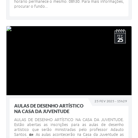
horário permanece o mesmo: 08h30. Para mais informações,
procurar o fundo...
FEV
25
25 FEV 2025 - 15h29
AULAS DE DESENHO ARTÍSTICO
NA CASA DA JUVENTUDE
AULAS DE DESENHO ARTÍSTICO NA CASA DA JUVENTUDE.
Estão abertas as inscrições para as aulas de desenho
artístico que serão ministradas pelo professor Adauto
Santos. 🏡 As aulas acontecerão na Casa da Juventude as