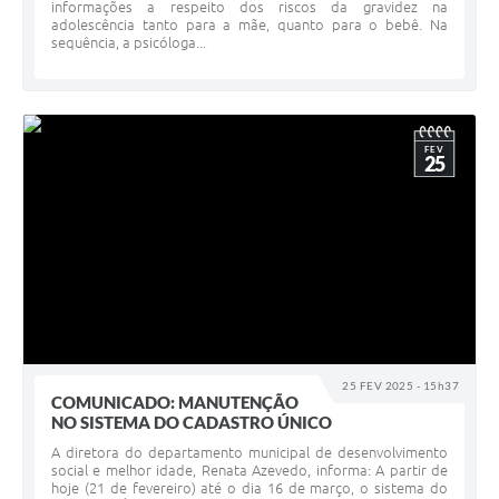
informações a respeito dos riscos da gravidez na
adolescência tanto para a mãe, quanto para o bebê. Na
sequência, a psicóloga...
FEV
25
25 FEV 2025 - 15h37
COMUNICADO: MANUTENÇÃO
NO SISTEMA DO CADASTRO ÚNICO
A diretora do departamento municipal de desenvolvimento
social e melhor idade, Renata Azevedo, informa: A partir de
hoje (21 de fevereiro) até o dia 16 de março, o sistema do