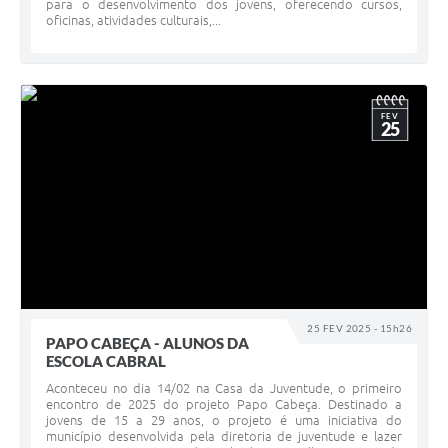
para o desenvolvimento dos jovens, oferecendo cursos,
oficinas, atividades culturais,...
FEV
25
25 FEV 2025 - 15h26
PAPO CABEÇA - ALUNOS DA
ESCOLA CABRAL
Aconteceu no dia 14/02 na Casa da Juventude, o primeiro
encontro de 2025 do projeto Papo Cabeça. Destinado a
jovens de 15 a 29 anos, o projeto é uma iniciativa do
município desenvolvida pela diretoria de juventude e lazer