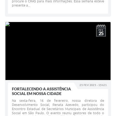
procure o CRAS para mais informações. Essa semana esteve
presente a...
FEV
25
25 FEV 2025 - 15h21
FORTALECENDO A ASSISTÊNCIA
SOCIAL EM NOSSA CIDADE
Na sexta-feira, 16 de fevereiro, nossa diretora de
Desenvolvimento Social, Renata Azevedo, participou do
Encontro Estadual de Secretários Municipais de Assistência
Social em São Paulo. O evento reuniu gestores de todo o