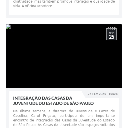
criatividade, mas também promove interação e qualidade de
vida. A oficina acontece...
FEV
25
25 FEV 2025 - 15h26
INTEGRAÇÃO DAS CASAS DA
JUVENTUDE DO ESTADO DE SÃO PAULO
Na última semana, a diretora de Juventude e Lazer de
Getulina, Carol Frigato, participou de um importante
encontro de integração das Casas da Juventude do Estado
de São Paulo. As Casas da Juventude são espaços voltados