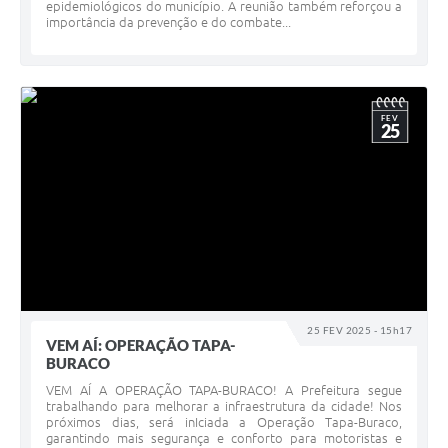
epidemiológicos do município. A reunião também reforçou a
importância da prevenção e do combate...
FEV
25
25 FEV 2025 - 15h17
VEM AÍ: OPERAÇÃO TAPA-
BURACO
VEM AÍ A OPERAÇÃO TAPA-BURACO! A Prefeitura segue
trabalhando para melhorar a infraestrutura da cidade! Nos
próximos dias, será inIciada a Operação Tapa-Buraco,
garantindo mais segurança e conforto para motoristas e