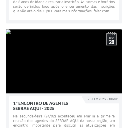
de 8 anos de idade e realizar a inscrição. As turmas e horários
serão definidos logo após o encerramento das inscrições
que vão até o dia 10/03. Para mais informações, falar com...
FEV
28
28 FEV 2025 - 10h32
1º ENCONTRO DE AGENTES
SEBRAE AQUI - 2025
Na segunda-feira (24/02) aconteceu em Marilia a primeira
reunião dos agentes do SEBRAE AQUI da nossa região, um
encontro importante para discutir as atualizações em