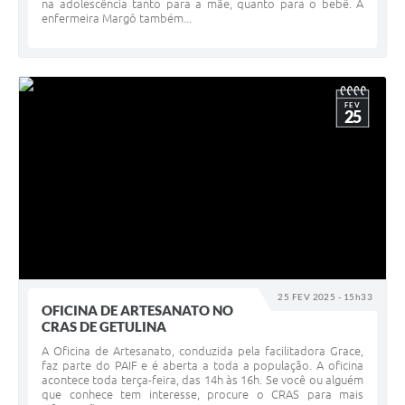
na adolescência tanto para a mãe, quanto para o bebê. A
enfermeira Margô também...
FEV
25
25 FEV 2025 - 15h33
OFICINA DE ARTESANATO NO
CRAS DE GETULINA
A Oficina de Artesanato, conduzida pela facilitadora Grace,
faz parte do PAIF e é aberta a toda a população. A oficina
acontece toda terça-feira, das 14h às 16h. Se você ou alguém
que conhece tem interesse, procure o CRAS para mais