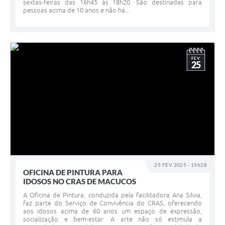
sextas-feiras das 16h45 às 18h20. São destinadas para
pessoas acima de 10 anos e não há...
FEV
25
25 FEV 2025 - 15h28
OFICINA DE PINTURA PARA
IDOSOS NO CRAS DE MACUCOS
A Oficina de Pintura, conduzida pela facilitadora Ana Silvia,
faz parte do Serviço de Convivência do CRAS, oferecendo
aos idosos acima de 60 anos um espaço de expressão,
socialização e bem-estar. A arte não só estimula a