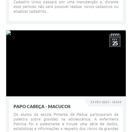
Cadastro Único passará por uma manutenção e, durante
esse período não será possivel realizar novos cadastros ou
atualizar cadastros...
FEV
25
25 FEV 2025 - 15h34
PAPO CABEÇA - MACUCOS
Os alunos da escola Pimenta de Pádua participaram da
palestra sobre gravidez na adolescência. A enfermeira
Patrícia foi a palestrante e trouxe uma série de dados,
estatísticas e informações a respeito dos riscos da gravidez