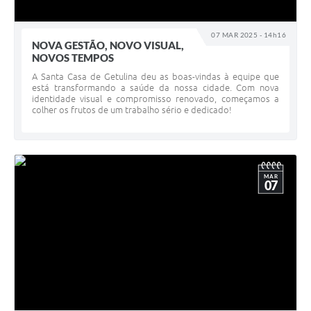
07 MAR 2025 - 14h16
NOVA GESTÃO, NOVO VISUAL,
NOVOS TEMPOS
A Santa Casa de Getulina deu as boas-vindas à equipe que
está transformando a saúde da nossa cidade. Com nova
identidade visual e compromisso renovado, começamos a
colher os frutos de um trabalho sério e dedicado!
MAR
07