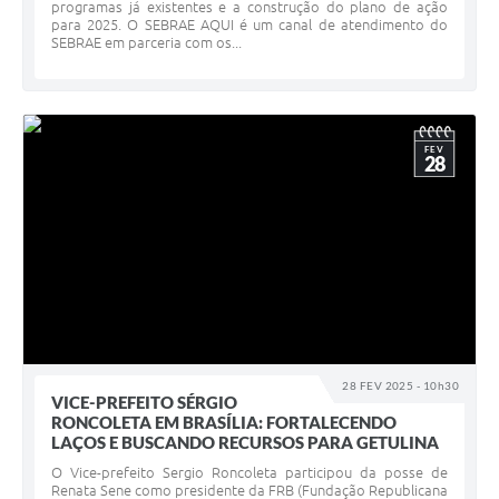
programas já existentes e a construção do plano de ação
para 2025. O SEBRAE AQUI é um canal de atendimento do
SEBRAE em parceria com os...
FEV
28
28 FEV 2025 - 10h30
VICE-PREFEITO SÉRGIO
RONCOLETA EM BRASÍLIA: FORTALECENDO
LAÇOS E BUSCANDO RECURSOS PARA GETULINA
O Vice-prefeito Sergio Roncoleta participou da posse de
Renata Sene como presidente da FRB (Fundação Republicana