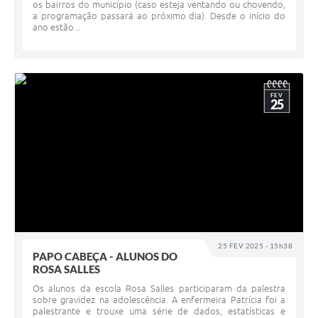
os bairros do município (caso esteja ventando ou chovendo,
a programação passará ao próximo dia). Desde o início do
ano estão...
FEV
25
25 FEV 2025 - 15h38
PAPO CABEÇA - ALUNOS DO
ROSA SALLES
Os alunos da escola Rosa Salles participaram da palestra
sobre gravidez na adolescência. A enfermeira Patrícia foi a
palestrante e trouxe uma série de dados, estatísticas e