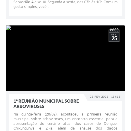
Sebastião Aleixo 📅 Segunda a sexta, das 07h às 16h Com um
gesto simples, você...
FEV
25
25 FEV 2025 - 15h18
1ª REUNIÃO MUNICIPAL SOBRE
ARBOVIROSES
Na quinta-feira (20/02), aconteceu a primeira reunião
municipal sobre arboviroses, um encontro essencial para a
apresentação do cenário atual dos casos de Dengue,
Chikungunya e Zika, além da análise dos dados