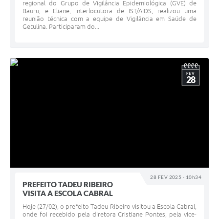
regional do Grupo de Vigilância Epidemiológica (GVE) de
Bauru, e Eliane, interlocutora de IST/AIDS, realizou uma
reunião técnica com a equipe de Vigilância em Saúde de
Getulina. Participaram do...
FEV
28
28 FEV 2025 - 10h34
PREFEITO TADEU RIBEIRO
VISITA A ESCOLA CABRAL
Hoje (27/02), o prefeito Tadeu Ribeiro visitou a Escola Cabral,
onde foi recebido pela diretora Cristiane Pontes, pela vice-