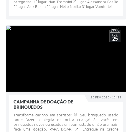
categorias: 1° lugar Irian Trombini 2° lugar Alessandra Basílio
2° lugar Alex Belem 2° lugar Hélio Norito 3° lugar Vanderlei...
FEV
25
25 FEV 2025 - 15h19
CAMPANHA DE DOAÇÃO DE
BRINQUEDOS
Transforme carinho em sorrisos! 💛 Seu brinquedo usado
pode fazer a alegria de outra criança! Se você tem
brinquedos novos ou usados em bom estado e não usa mais,
faça uma doação. PARA DOAR: 📍 Entregue na Creche