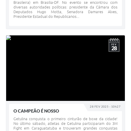
Brasileira) em Brasilia-DF. No evento se encontrou com
diversas autoridades políticas: presidente da Câmara dos
Deputados Hugo Motta, Senadora Damares Alves,
Presidente Estadual do Republicanos...
FEV
28
28 FEV 2025 - 10h27
O CAMPEÃO É NOSSO
Getulina conquista o primeiro cinturão de boxe da cidade!
No último sábado, atletas de Getulina participaram do 3M
Fight em Caraguatatuba e trouxeram grandes conquistas