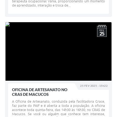
terapeuta ocupacional Vânia, proporcionando um momento
de aprendizado, interação e troca de...
FEV
25
25 FEV 2025 - 15h22
OFICINA DE ARTESANATO NO
CRAS DE MACUCOS
A Oficina de Artesanato, conduzida pela facilitadora Grace,
faz parte do PAIF e é aberta a toda a população. A oficina
acontece toda quinta-feira, das 14h30 às 16h30, no CRAS de
Macucos. Se você ou alguém que conhece tem interesse,