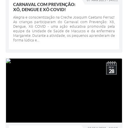
07 MAR 2025 - 14h11
CARNAVAL COM PREVENÇÃO:
XÔ, DENGUE E XÔ COVID!
Alegria e conscientização na Creche Joaquim Caetano Ferraz!
As crianças participaram do Carnaval com Prevenção: Xô,
Dengue, Xô COVID - uma ação educativa promovida pela
equipe da Unidade de Saúde de Macucos e da enfermeira
Margarete. Durante a atividade, os pequenos aprenderam de
forma lúdica e...
FEV
28