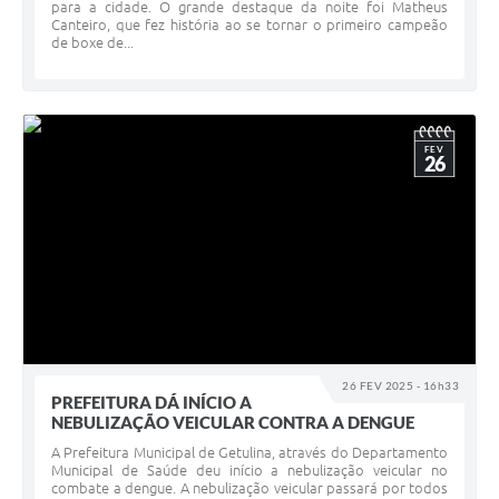
para a cidade. O grande destaque da noite foi Matheus
Canteiro, que fez história ao se tornar o primeiro campeão
de boxe de...
FEV
26
26 FEV 2025 - 16h33
PREFEITURA DÁ INÍCIO A
NEBULIZAÇÃO VEICULAR CONTRA A DENGUE
A Prefeitura Municipal de Getulina, através do Departamento
Municipal de Saúde deu início a nebulização veicular no
combate a dengue. A nebulização veicular passará por todos