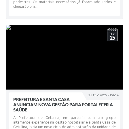
pedestres. Os materiais necessários já foram adquiridos e
chegarão em...
FEV
25
25 FEV 2025 - 15h14
PREFEITURA E SANTA CASA
ANUNCIAM NOVA GESTÃO PARA FORTALECER A
SAÚDE
A Prefeitura de Getulina, em parceria com um grupo
altamente experiente na gestão hospitalar e a Santa Casa de
Getulina, inicia um novo ciclo de administração da unidade de