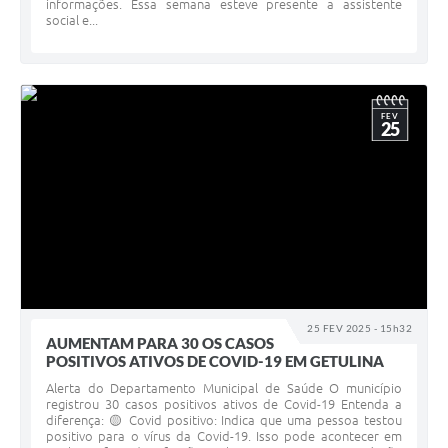
informações. Essa semana esteve presente a assistente
social e...
FEV
25
25 FEV 2025 - 15h32
AUMENTAM PARA 30 OS CASOS
POSITIVOS ATIVOS DE COVID-19 EM GETULINA
Alerta do Departamento Municipal de Saúde O município
registrou 30 casos positivos ativos de Covid-19 Entenda a
diferença: 🟡 Covid positivo: Indica que uma pessoa testou
positivo para o vírus da Covid-19. Isso pode acontecer em