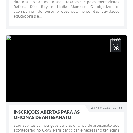
diretora Elis Santos Cotarelli Takahashi e pelas merendeiras
Rafaelli Dias Boy e Nadia Mamede. O objetivo foi
acompanhar de perto o desenvolvimento das atividades
educacionais e...
FEV
28
28 FEV 2025 - 10h33
INSCRIÇÕES ABERTAS PARA AS
OFICINAS DE ARTESANATO
stão abertas as inscrições para as oficinas de artesanato que
acontecerão no CRAS. Para participar é necessário ter acima