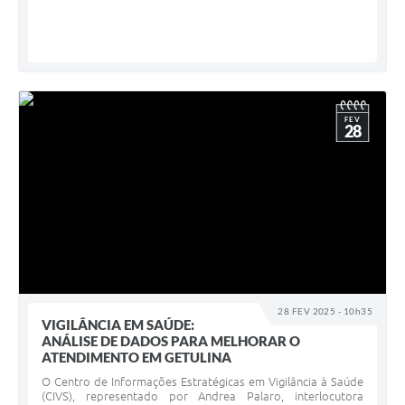
FEV
28
28 FEV 2025 - 10h35
VIGILÂNCIA EM SAÚDE:
ANÁLISE DE DADOS PARA MELHORAR O
ATENDIMENTO EM GETULINA
O Centro de Informações Estratégicas em Vigilância à Saúde
(CIVS), representado por Andrea Palaro, interlocutora