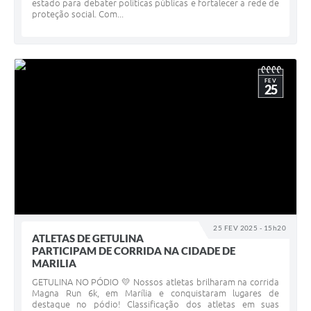
estado para debater políticas públicas e fortalecer a rede de
proteção social. Com...
FEV
25
25 FEV 2025 - 15h20
ATLETAS DE GETULINA
PARTICIPAM DE CORRIDA NA CIDADE DE
MARILIA
GETULINA NO PÓDIO 💛 Nossos atletas brilharam na corrida
Magna Run 6k, em Marília e conquistaram lugares de
destaque no pódio! Classificação dos atletas em suas