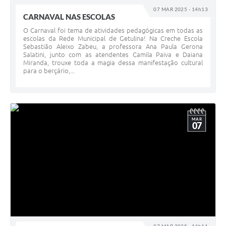
07 MAR 2025 - 14h13
CARNAVAL NAS ESCOLAS
O Carnaval foi tema de atividades pedagógicas em todas as
escolas da Rede Municipal de Getulina! Na Creche Escola
Sebastião Aleixo Zabeu, a professora Ana Paula Gerona
Salatini, junto com as atendentes Camila Paiva e Daiana
Miranda, trouxe toda a magia dessa manifestação cultural
para o berçário,...
MAR
07