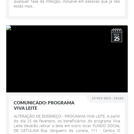
qualquer fase da infecção, inclusive em pessoas que já não
estão mais...
FEV
25
25 FEV 2025 - 15h30
COMUNICADO: PROGRAMA
VIVA LEITE
ALTERAÇÃO DE ENDEREÇO - PROGRAMA VIVA LEITE. A partir
do dia 25 de fevereiro, os beneficiários do programa Viva
Leite deverão retirar o leite em outro local: FUNDO SOCIAL
DE GETULINA Rua Vergueiro de Lorena, 111 - Centro O