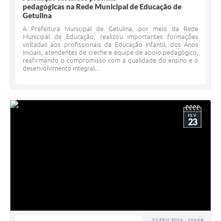
pedagógicas na Rede Municipal de Educação de
Getulina
A Prefeitura Municipal de Getulina, por meio da Rede
Municipal de Educação, realizou importantes formações
voltadas aos profissionais da Educação Infantil, dos Anos
Iniciais, atendentes de creche e equipe de apoio pedagógico,
reafirmando o compromisso com a qualidade do ensino e o
desenvolvimento integral...
FEV
23
23 FEV 2026 - 11h39