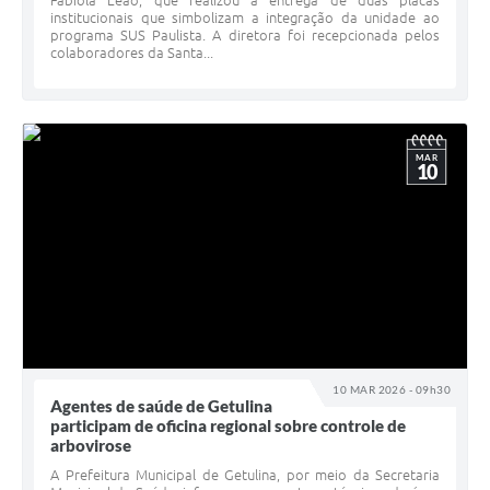
Fabíola Leão, que realizou a entrega de duas placas
institucionais que simbolizam a integração da unidade ao
programa SUS Paulista. A diretora foi recepcionada pelos
colaboradores da Santa...
MAR
10
10 MAR 2026 - 09h30
Agentes de saúde de Getulina
participam de oficina regional sobre controle de
arbovirose
A Prefeitura Municipal de Getulina, por meio da Secretaria