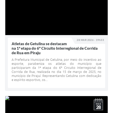
28 MAR 2026 - 19h33
Atletas de Getulina se destacam
na 1ª etapa do 6º Circuito Interregional de Corrida
de Rua em Piraju
A Prefeitura Municipal de Getulina, por meio do incentivo ao
esporte, parabeniza os atletas do município que
participaram da 1ª etapa do 6º Circuito Interregional de
Corrida de Rua, realizada no dia 15 de março de 2025, no
município de Pirajuí. Representando Getulina com dedicação
e espírito esportivo, os...
MAR
28