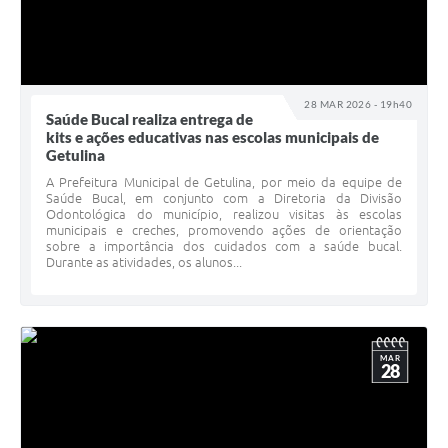
28 MAR 2026 - 19h40
Saúde Bucal realiza entrega de
kits e ações educativas nas escolas municipais de
Getulina
A Prefeitura Municipal de Getulina, por meio da equipe de
Saúde Bucal, em conjunto com a Diretoria da Divisão
Odontológica do município, realizou visitas às escolas
municipais e creches, promovendo ações de orientação
sobre a importância dos cuidados com a saúde bucal.
Durante as atividades, os alunos...
MAR
28