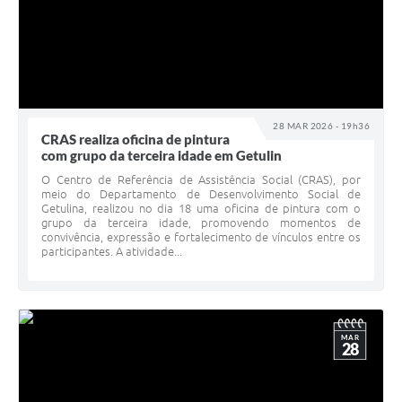
28 MAR 2026 - 19h36
CRAS realiza oficina de pintura
com grupo da terceira idade em Getulin
O Centro de Referência de Assistência Social (CRAS), por
meio do Departamento de Desenvolvimento Social de
Getulina, realizou no dia 18 uma oficina de pintura com o
grupo da terceira idade, promovendo momentos de
convivência, expressão e fortalecimento de vínculos entre os
participantes. A atividade...
MAR
28