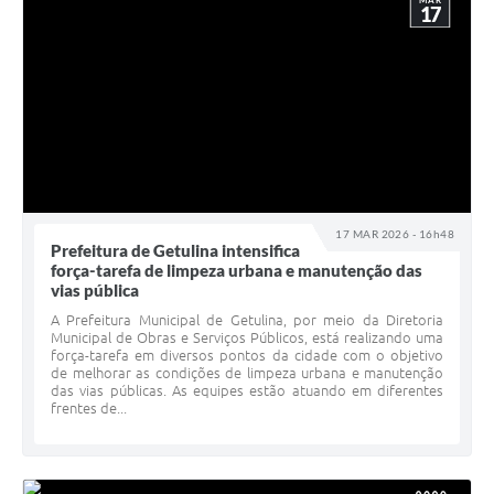
MAR
17
17 MAR 2026 - 16h48
Prefeitura de Getulina intensifica
força-tarefa de limpeza urbana e manutenção das
vias pública
A Prefeitura Municipal de Getulina, por meio da Diretoria
Municipal de Obras e Serviços Públicos, está realizando uma
força-tarefa em diversos pontos da cidade com o objetivo
de melhorar as condições de limpeza urbana e manutenção
das vias públicas. As equipes estão atuando em diferentes
frentes de...