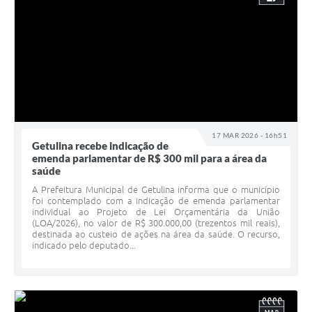
17 MAR 2026 - 16h51
Getulina recebe indicação de
emenda parlamentar de R$ 300 mil para a área da
saúde
A Prefeitura Municipal de Getulina informa que o município
foi contemplado com a indicação de emenda parlamentar
individual ao Projeto de Lei Orçamentária da União
(LOA/2026), no valor de R$ 300.000,00 (trezentos mil reais),
destinada ao custeio de ações na área da saúde. O recurso,
indicado pelo deputado...