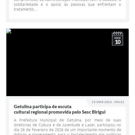
solidariedade e o apoio às pessoas que enfrentam o
tratamento...
MAR
10
10 MAR 2026 - 09h32
Getulina participa de escuta
cultural regional promovida pelo Sesc Birigui
A Prefeitura Municipal de Getulina, por meio de suas
diretorias de Cultura e de Juventude e Lazer, participou no
dia 26 de fevereiro de 2026 de um importante momento de
diálogo e planejamento para o fortalecimento das políticas