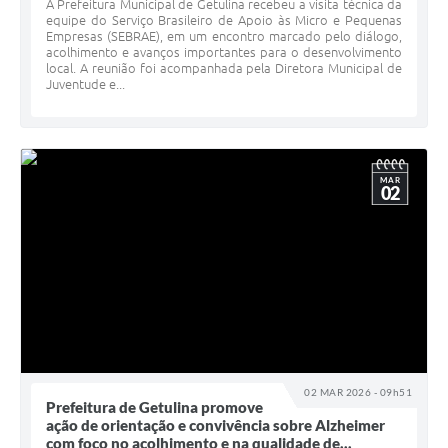
A Prefeitura Municipal de Getulina recebeu a visita técnica da
equipe do Serviço Brasileiro de Apoio às Micro e Pequenas
Empresas (SEBRAE), em um encontro marcado pelo diálogo,
acolhimento e avanços importantes para o desenvolvimento
local. A reunião foi acompanhada pela Diretora Municipal de
Juventude e...
MAR
02
02 MAR 2026 - 09h51
Prefeitura de Getulina promove
ação de orientação e convivência sobre Alzheimer
com foco no acolhimento e na qualidade de...