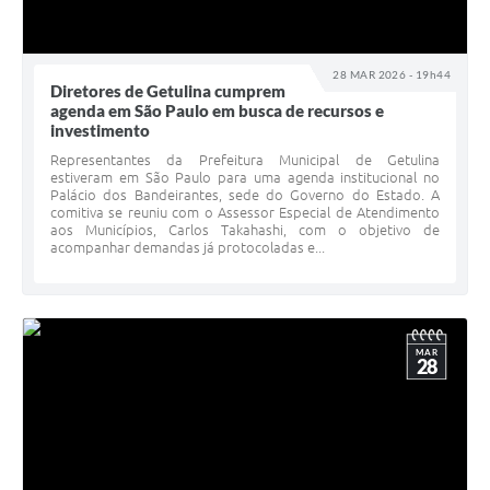
28 MAR 2026 - 19h44
Diretores de Getulina cumprem
agenda em São Paulo em busca de recursos e
investimento
Representantes da Prefeitura Municipal de Getulina
estiveram em São Paulo para uma agenda institucional no
Palácio dos Bandeirantes, sede do Governo do Estado. A
comitiva se reuniu com o Assessor Especial de Atendimento
aos Municípios, Carlos Takahashi, com o objetivo de
acompanhar demandas já protocoladas e...
MAR
28