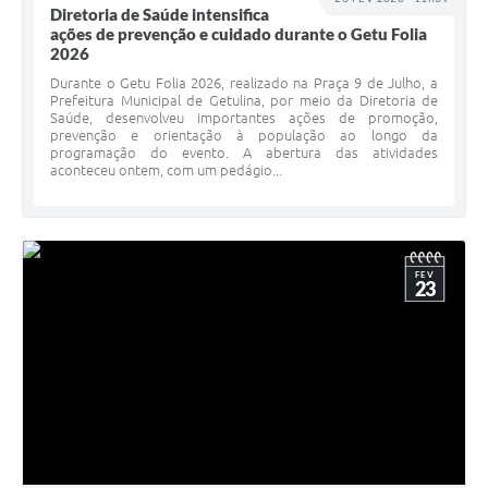
Diretoria de Saúde intensifica
ações de prevenção e cuidado durante o Getu Folia
2026
Durante o Getu Folia 2026, realizado na Praça 9 de Julho, a
Prefeitura Municipal de Getulina, por meio da Diretoria de
Saúde, desenvolveu importantes ações de promoção,
prevenção e orientação à população ao longo da
programação do evento. A abertura das atividades
aconteceu ontem, com um pedágio...
FEV
23