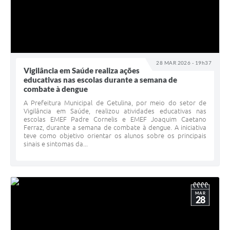
28 MAR 2026 - 19h37
Vigilância em Saúde realiza ações
educativas nas escolas durante a semana de
combate à dengue
A Prefeitura Municipal de Getulina, por meio do setor de
Vigilância em Saúde, realizou atividades educativas nas
escolas EMEF Padre Cornelis e EMEF Joaquim Caetano
Ferraz, durante a semana de combate à dengue. A iniciativa
teve como objetivo orientar os alunos sobre os principais
sinais e sintomas da...
MAR
28