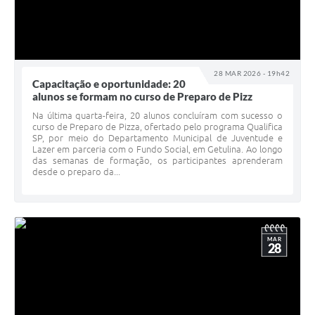
28 MAR 2026 - 19h42
Capacitação e oportunidade: 20
alunos se formam no curso de Preparo de Pizz
Na última quarta-feira, 20 alunos concluíram com sucesso o
curso de Preparo de Pizza, ofertado pelo programa Qualifica
SP, por meio do Departamento Municipal de Juventude e
Lazer em parceria com o Fundo Social, em Getulina. Ao longo
das semanas de formação, os participantes aprenderam
desde o preparo da...
MAR
28