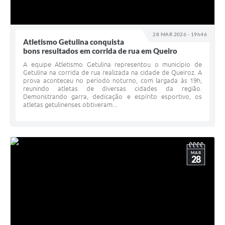
28 MAR 2026 - 19h46
Atletismo Getulina conquista
bons resultados em corrida de rua em Queiro
A equipe Atletismo Getulina representou o município de
Getulina na corrida de rua realizada na cidade de Queiroz. A
prova aconteceu no período noturno, com largada às 19h,
reunindo atletas de diversas cidades da região.
Demonstrando garra, dedicação e espírito esportivo, os
atletas getulinenses obtiveram...
MAR
28