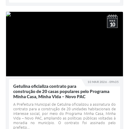
MAR
10
10 MAR 2026 - 09h35
Getulina oficializa contrato para
construção de 20 casas populares pelo Programa
Minha Casa, Minha Vida – Novo PAC
A Prefeitura Municipal de Getulina oficializou a assinatura do
contrato para a construção de 20 unidades habitacionais de
interesse social, por meio do Programa Minha Casa, Minha
Vida – Novo PAC, ampliando as políticas públicas voltadas à
moradia no município. O contrato foi assinado pelo
prefeito...