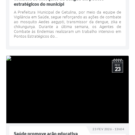
estratégicos do municípi
A Prefeitura Municipal de Getulina, por meio da equipe de
Vigilância em Saúde, segue reforçando as ações de combate
ao mosquito Aedes aegypti, transmissor da dengue, zika e
chikungunya. Durante a última semana, os Agentes de
Combate às Endemias realizaram um trabalho intensivo em
Pontos Estratégicos do...
FEV
23
23 FEV 2026 - 13h04
Saúde promove ação educativa