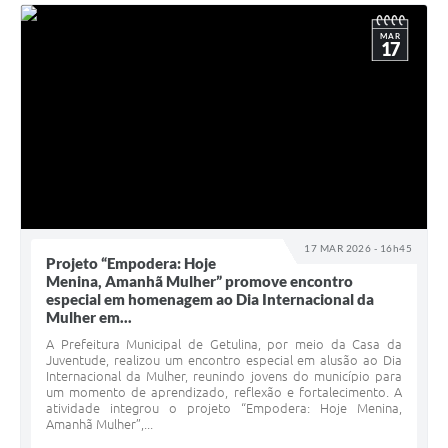
MAR
17
17 MAR 2026 - 16h45
Projeto “Empodera: Hoje
Menina, Amanhã Mulher” promove encontro
especial em homenagem ao Dia Internacional da
Mulher em...
A Prefeitura Municipal de Getulina, por meio da Casa da
Juventude, realizou um encontro especial em alusão ao Dia
Internacional da Mulher, reunindo jovens do município para
um momento de aprendizado, reflexão e fortalecimento. A
atividade integrou o projeto “Empodera: Hoje Menina,
Amanhã Mulher”,...