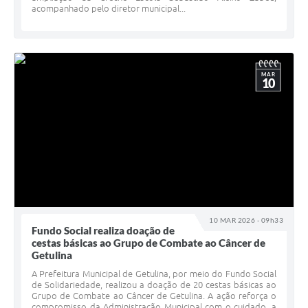
acompanhado pelo diretor municipal...
MAR
10
10 MAR 2026 - 09h33
Fundo Social realiza doação de
cestas básicas ao Grupo de Combate ao Câncer de
Getulina
A Prefeitura Municipal de Getulina, por meio do Fundo Social
de Solidariedade, realizou a doação de 20 cestas básicas ao
Grupo de Combate ao Câncer de Getulina. A ação reforça o
compromisso da Administração Municipal com o cuidado, a