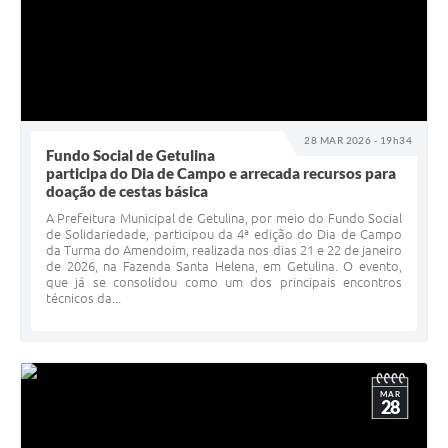
28 MAR 2026 - 19h34
Fundo Social de Getulina
participa do Dia de Campo e arrecada recursos para
doação de cestas básica
A Prefeitura Municipal de Getulina, por meio do Fundo Social
de Solidariedade, participou da 4ª edição do Dia de Campo
da Turma do Amendoim, realizada nos dias 21 e 22 de janeiro
de 2026, na Fazenda Santa Helena, em Getulina. O evento,
que já se consolidou como um dos principais encontros
técnicos da...
MAR
28