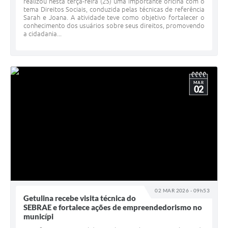
realizou nesta terça-feira (25) uma importante oficina com o
tema Direitos Sociais, conduzida pelas técnicas de referência
Sarah e Joana. A atividade teve como objetivo fortalecer o
conhecimento dos usuários sobre seus direitos, promovendo
a cidadania...
MAR
02
02 MAR 2026 - 09h53
Getulina recebe visita técnica do
SEBRAE e fortalece ações de empreendedorismo no
municípi