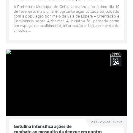
A Prefeitura Municipal de Getulina realizou, no último dia 10
de fevereiro, mais uma importante ação voltada ao cuidado
com a população por meio da Sala de Espera – Orientação e
Convivência sobre Alzheimer. A iniciativa foi pensada como
um espaço de acolhimento, informação e fortalecimento de
vínculos,...
FEV
24
24 FEV 2026 - 10h36
Getulina intensifica ações de
combate ao mosquito da dengue em pontos