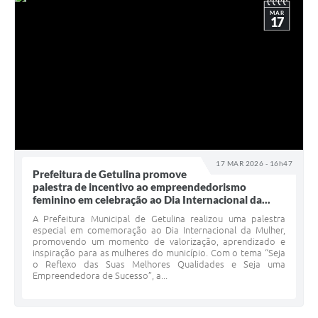
MAR
17
17 MAR 2026 - 16h47
Prefeitura de Getulina promove
palestra de incentivo ao empreendedorismo
feminino em celebração ao Dia Internacional da...
A Prefeitura Municipal de Getulina realizou uma palestra
especial em comemoração ao Dia Internacional da Mulher,
promovendo um momento de valorização, aprendizado e
inspiração para as mulheres do município. Com o tema “Seja
o Reflexo das Suas Melhores Qualidades e Seja uma
Empreendedora de Sucesso”, a...