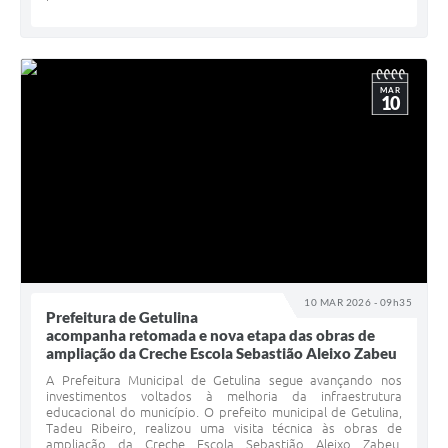
MAR
10
10 MAR 2026 - 09h35
Prefeitura de Getulina
acompanha retomada e nova etapa das obras de
ampliação da Creche Escola Sebastião Aleixo Zabeu
A Prefeitura Municipal de Getulina segue avançando nos
investimentos voltados à melhoria da infraestrutura
educacional do município. O prefeito municipal de Getulina,
Tadeu Ribeiro, realizou uma visita técnica às obras de
ampliação da Creche Escola Sebastião Aleixo Zabeu,