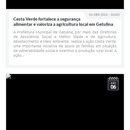
06 ABR 2026 - 16h00
Cesta Verde fortalece a segurança
alimentar e valoriza a agricultura local em Getulina
A Prefeitura Municipal de Getulina, por meio das Diretorias
de Assistência Social e Melhor Idade e de Agricultura,
Abastecimento e Meio Ambiente, realiza a ação Cesta Verde,
uma importante iniciativa de apoio às famílias em situação
de vulnerabilidade social e incentivo à produção rural local. A
ação...
ABR
06