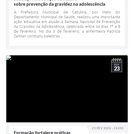
sobre prevenção da gravidez na adolescência
A Prefeitura Municipal de Getulina, por meio do
Departamento Municipal de Saúde, realizou uma importante
ação educativa em alusão à Semana Nacional de Prevenção
da Gravidez na Adolescência, celebrada entre os dias 1º e 8
de fevereiro. No dia 5 de fevereiro, a enfermeira Patrícia
Zamian conduziu palestras...
FEV
23
23 FEV 2026 - 11h50
Formação fortalece práticas