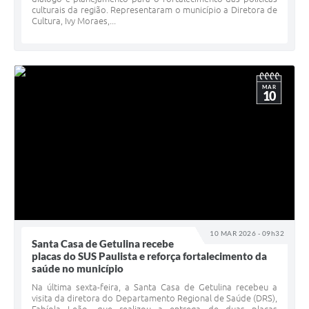
culturais da região. Representaram o município a Diretora de
Cultura, Ivy Moraes,...
MAR
10
10 MAR 2026 - 09h32
Santa Casa de Getulina recebe
placas do SUS Paulista e reforça fortalecimento da
saúde no município
Na última sexta-feira, a Santa Casa de Getulina recebeu a
visita da diretora do Departamento Regional de Saúde (DRS),