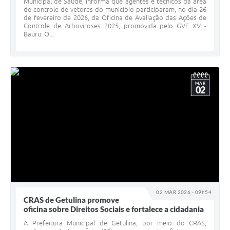
Municipal de Saúde, informa que agentes e técnicos da área
de controle de vetores do município participaram, no dia 26
de fevereiro de 2026, da Oficina de Avaliação das Ações de
Controle de Arboviroses 2025, promovida pelo GVE XV -
Bauru. O...
MAR
02
02 MAR 2026 - 09h54
CRAS de Getulina promove
oficina sobre Direitos Sociais e fortalece a cidadania
A Prefeitura Municipal de Getulina, por meio do CRAS,