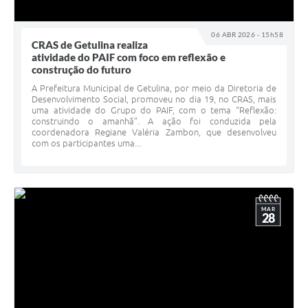
06 ABR 2026 - 15h58
CRAS de Getulina realiza
atividade do PAIF com foco em reflexão e
construção do futuro
A Prefeitura Municipal de Getulina, por meio da Diretoria de
Desenvolvimento Social, promoveu no dia 19, no CRAS, mais
uma atividade do Grupo do PAIF, com o tema “Reflexão:
construindo o amanhã”. A ação foi conduzida pela
coordenadora Regiane Valéria Zambon, que desenvolveu
com os participantes uma...
MAR
28