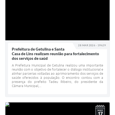
28 MAR 2026 - 19h29
Prefeitura de Getulina e Santa
Casa de Lins realizam reunião para fortalecimento
dos serviços de saúd
A Prefeitura Municipal de Getulina realizou uma importante
reunião com o objetivo de fortalecer o diálogo institucional e
alinhar parcerias voltadas ao aprimoramento dos serviços de
saúde oferecidos à população. O encontro contou com a
presença do prefeito Tadeu Ribeiro, do presidente da
Câmara Municipal,...
MAR
17