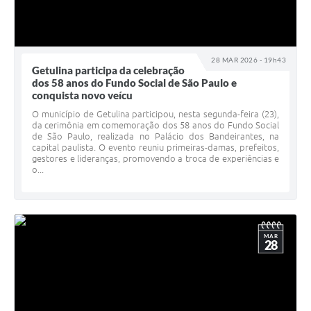
28 MAR 2026 - 19h43
Getulina participa da celebração
dos 58 anos do Fundo Social de São Paulo e
conquista novo veícu
O município de Getulina participou, nesta segunda-feira (23),
da cerimônia em comemoração dos 58 anos do Fundo Social
de São Paulo, realizada no Palácio dos Bandeirantes, na
capital paulista. O evento reuniu primeiras-damas, prefeitos,
gestores e lideranças, promovendo a troca de experiências e
o...
MAR
28