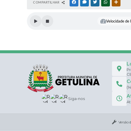
COMPARTILHAR
FACEBOOK
MESSENGER
TWITTER
WHATSAPP
OUTRAS
Velocidade de l
L
Pr
CE
C
(1
A
Siga-nos
At
Versão 