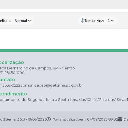
 MÍDIAS
eitura:
Tom de voz:
ocalização
aça Bernardino de Campos, 184 - Centro
P: 16450-000
ontato
4) 3552-9222
comunicacao@getulina.sp.gov.br
tendimento
endimento de Segunda-feira a Sexta-feira das 10h às 12h e das 13h às 
do Sistema:
3.5.3 - 19/06/2026
Portal atualizado em:
04/08/2026 09:32
Da