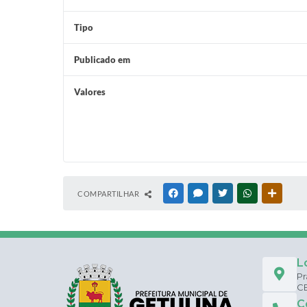
Tipo
Publicado em
Valores
COMPARTILHAR
FACEBOOK
MESSENGER
TWITTER
WHATSAPP
OUTRAS
L
Pr
CE
C