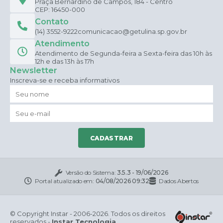
Praça Bernardino de Campos, 184 - Centro
CEP: 16450-000
Contato
(14) 3552-9222
comunicacao@getulina.sp.gov.br
Atendimento
Atendimento de Segunda-feira a Sexta-feira das 10h às
12h e das 13h às 17h
Newsletter
Inscreva-se e receba informativos
CADASTRAR
Versão do Sistema:
3.5.3 - 19/06/2026
Portal atualizado em:
04/08/2026 09:32
Dados Abertos
© Copyright Instar - 2006-2026. Todos os direitos
reservados -
Instar Tecnologia