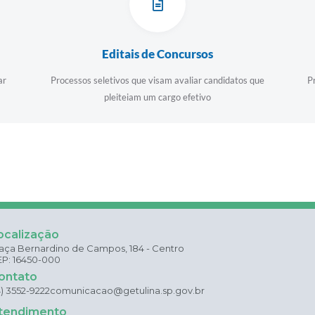
Editais de Concursos
ar
Processos seletivos que visam avaliar candidatos que
P
pleiteiam um cargo efetivo
ocalização
aça Bernardino de Campos, 184 - Centro
P: 16450-000
ontato
4) 3552-9222
comunicacao@getulina.sp.gov.br
tendimento