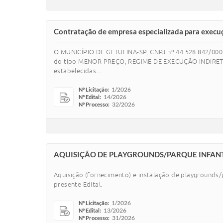
Contratação de empresa especializada para execuç
O MUNICÍPIO DE GETULINA-SP, CNPJ nº 44.528.842/0001
do tipo MENOR PREÇO, REGIME DE EXECUÇÃO INDIRETA 
estabelecidas...
1/2026
Nº Licitação:
14/2026
Nº Edital:
32/2026
Nº Processo:
AQUISIÇÃO DE PLAYGROUNDS/PARQUE INFANTI
Aquisição (fornecimento) e instalação de playgrounds/pa
presente Edital.
1/2026
Nº Licitação:
13/2026
Nº Edital:
31/2026
Nº Processo: