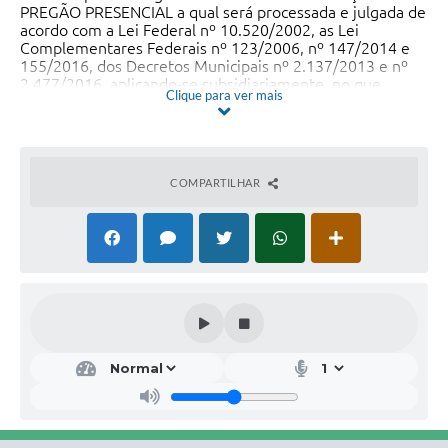
PREGÃO PRESENCIAL a qual será processada e julgada de
acordo com a Lei Federal nº 10.520/2002, as Lei
Complementares Federais nº 123/2006, nº 147/2014 e
155/2016, dos Decretos Municipais nº 2.137/2013 e nº
2.477/2016, aplicando-se subsidiariamente, no que
Clique para ver mais
couberem, as disposições da Lei Federal 8666/93 e suas
alterações
COMPARTILHAR