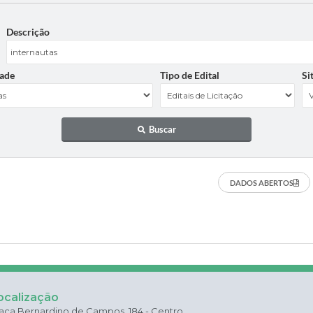
Descrição
ade
Tipo de Edital
Si
Buscar
DADOS ABERTOS
ocalização
aça Bernardino de Campos, 184 - Centro