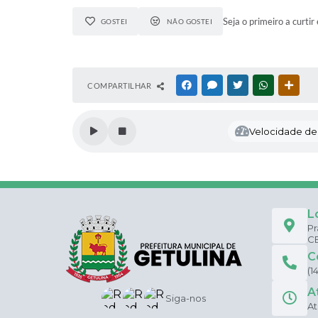
Seja o primeiro a curtir 
GOSTEI
NÃO GOSTEI
COMPARTILHAR
FACEBOOK
MESSENGER
TWITTER
WHATSAPP
OUTR
Velocidade de l
L
Pr
CE
C
(1
A
Siga-nos
At