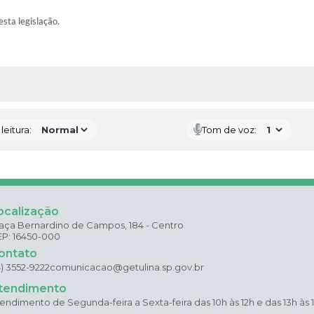
esta legislação.
AS MÍDIAS
eitura:
Tom de voz:
ocalização
aça Bernardino de Campos, 184 - Centro
P: 16450-000
ontato
4) 3552-9222
comunicacao@getulina.sp.gov.br
tendimento
endimento de Segunda-feira a Sexta-feira das 10h às 12h e das 13h às 