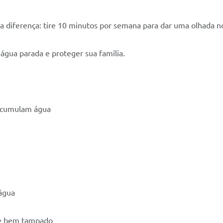
 a diferença: tire 10 minutos por semana para dar uma olhada no
 água parada e proteger sua família.
 acumulam água
 água
re bem tampado