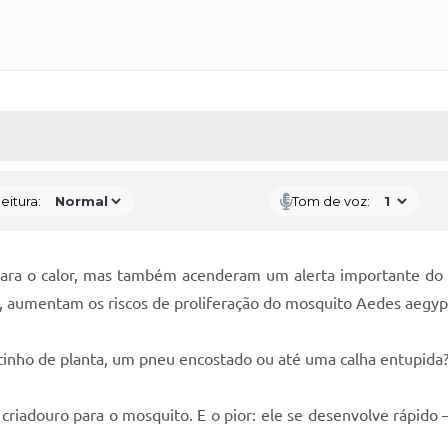
 MÍDIAS
RECEBA NOTÍCIAS
eitura:
Tom de voz:
 para o calor, mas também acenderam um alerta importante 
, aumentam os riscos de proliferação do mosquito Aedes aegypti
tinho de planta, um pneu encostado ou até uma calha entupida
riadouro para o mosquito. E o pior: ele se desenvolve rápid