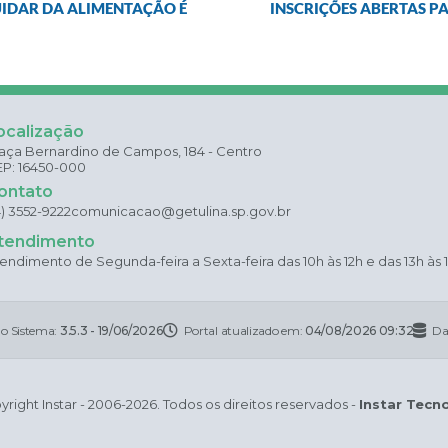
UIDAR DA ALIMENTAÇÃO É
INSCRIÇÕES ABERTAS PA
ocalização
aça Bernardino de Campos, 184 - Centro
P: 16450-000
ontato
4) 3552-9222
comunicacao@getulina.sp.gov.br
tendimento
endimento de Segunda-feira a Sexta-feira das 10h às 12h e das 13h às 
do Sistema:
3.5.3 - 19/06/2026
Portal atualizado em:
04/08/2026 09:32
Da
right Instar - 2006-2026. Todos os direitos reservados -
Instar Tecn