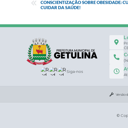
CONSCIENTIZAÇÃO SOBRE OBESIDADE: C
CUIDAR DA SAÚDE!
L
Pr
CE
C
(1
A
Siga-nos
At
Versão 
© Copy