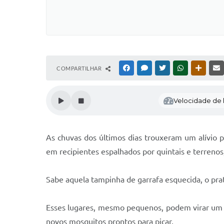
COMPARTILHAR
FACEBOOK
MESSENGER
TWITTER
WHATSAPP
OUTRAS
Velocidade de l
As chuvas dos últimos dias trouxeram um alívio
em recipientes espalhados por quintais e terrenos
Sabe aquela tampinha de garrafa esquecida, o pra
Esses lugares, mesmo pequenos, podem virar um c
novos mosquitos prontos para picar.