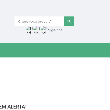
O que voce procura?
Siga-nos
EM ALERTA!