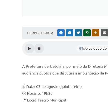
COMPARTILHAR
FACEBOOK
MESSENGER
TWITTER
WHATSAPP
OUTRAS
Velocidade de l
A Prefeitura de Getulina, por meio da Diretoria Mu
audiência pública que discutirá a implantação da P
🗓 Data: 07 de agosto (quinta-feira)
🕖 Horário: 19h30
📍 Local: Teatro Municipal