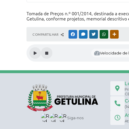
Tomada de Preços n.º 001/2014, destinada a execu
Getulina, conforme projetos, memorial descritivo 
COMPARTILHAR
FACEBOOK
MESSENGER
TWITTER
WHATSAPP
OUTRAS
Velocidade de l
L
Pr
CE
C
(1
A
Siga-nos
At