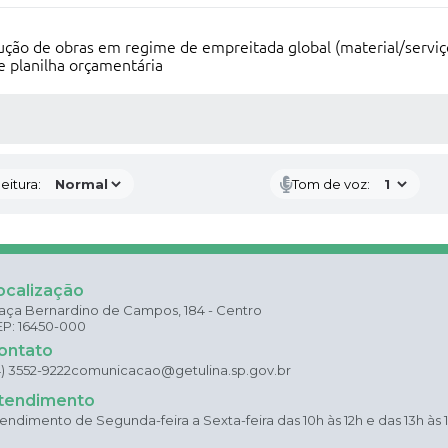
ção de obras em regime de empreitada global (material/serviço
e planilha orçamentária
 MÍDIAS
eitura:
Tom de voz:
ocalização
aça Bernardino de Campos, 184 - Centro
P: 16450-000
ontato
4) 3552-9222
comunicacao@getulina.sp.gov.br
tendimento
endimento de Segunda-feira a Sexta-feira das 10h às 12h e das 13h às 