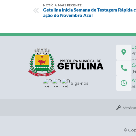
NOTÍCIA MAIS RECENTE
Getulina inicia Semana de Testagem Rápida 
ação do Novembro Azul
L
Pr
CE
C
(1
A
Siga-nos
At
Versão 
© Copy