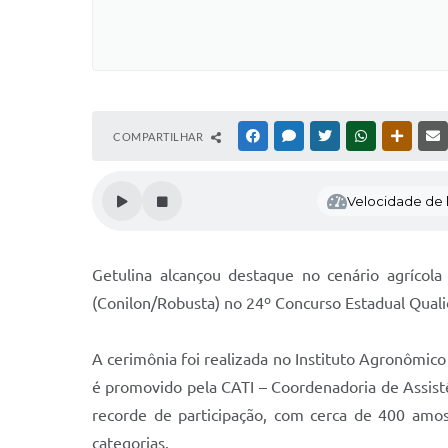
COMPARTILHAR
FACEBOOK
MESSENGER
TWITTER
WHATSAPP
OUTRAS
Velocidade de l
Getulina alcançou destaque no cenário agrícol
(Conilon/Robusta) no 24º Concurso Estadual Qualid
A cerimônia foi realizada no Instituto Agronômico
é promovido pela CATI – Coordenadoria de Assistên
recorde de participação, com cerca de 400 amos
categorias.