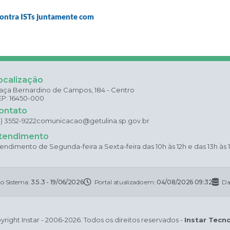
contra ISTs juntamente com
ocalização
aça Bernardino de Campos, 184 - Centro
P: 16450-000
ontato
4) 3552-9222
comunicacao@getulina.sp.gov.br
tendimento
endimento de Segunda-feira a Sexta-feira das 10h às 12h e das 13h às 
do Sistema:
3.5.3 - 19/06/2026
Portal atualizado em:
04/08/2026 09:32
Da
right Instar - 2006-2026. Todos os direitos reservados -
Instar Tecn