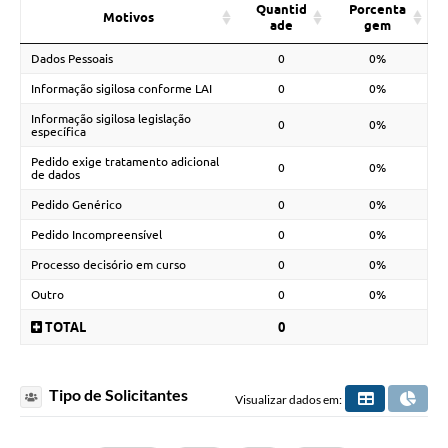
Quantid
Porcenta
Motivos
ade
gem
Dados Pessoais
0
0%
Informação sigilosa conforme LAI
0
0%
Informação sigilosa legislação
0
0%
específica
Pedido exige tratamento adicional
0
0%
de dados
Pedido Genérico
0
0%
Pedido Incompreensível
0
0%
Processo decisório em curso
0
0%
Outro
0
0%
TOTAL
0
Tipo de Solicitantes
Visualizar dados em: