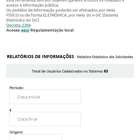
Esta ferramenta tem por objetivo garantir a todos os cidadãos o
acesso à informação pública.
Os pedidos de informação poderão ser efetuados por meio
FÍSICO ou de forma ELETRÔNICA, por meio do e-SIC (Sistema
Eletrônico do SIC)
Decreto 2394
Acesse
aqui
Regulamentação local
RELATÓRIOS DE INFORMAÇÕES
- Relatório Estatístico dos Solicitantes
63
Total de Usuários Cadastrados no Sistema:
Período:
à
Origem: