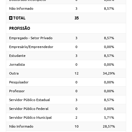
Não Informado
3
8,57%
TOTAL
35
PROFISSÃO
Empregado - Setor Privado
3
8,57%
Empresário/Empreendedor
0
0,00%
Estudante
3
8,57%
Jornalista
0
0,00%
Outra
12
34,29%
Pesquisador
0
0,00%
Professor
0
0,00%
Servidor Público Estadual
3
8,57%
Servidor Público Federal
0
0,00%
Servidor Público Municipal
2
5,71%
Não Informado
10
28,57%